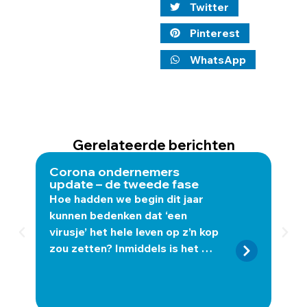
Twitter
Pinterest
WhatsApp
Gerelateerde berichten
Corona ondernemers
Eve
update – de tweede fase
Tus
Hoe hadden we begin dit jaar
door
kunnen bedenken dat ‘een
Gru
virusje’ het hele leven op z’n kop
ond
zou zetten? Inmiddels is het …
tijd