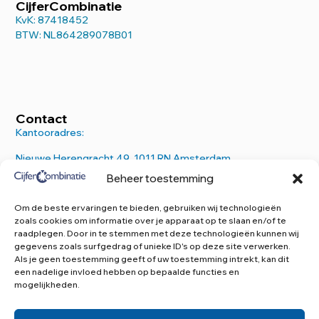
CijferCombinatie
KvK: 87418452
BTW: NL864289078B01
Contact
Kantooradres:
Nieuwe Herengracht 49, 1011 RN Amsterdam
Beheer toestemming
E.
info@cijfercombinatie.nl
T.
020 – 770 1259
Om de beste ervaringen te bieden, gebruiken wij technologieën
zoals cookies om informatie over je apparaat op te slaan en/of te
raadplegen. Door in te stemmen met deze technologieën kunnen wij
gegevens zoals surfgedrag of unieke ID's op deze site verwerken.
Als je geen toestemming geeft of uw toestemming intrekt, kan dit
een nadelige invloed hebben op bepaalde functies en
mogelijkheden.
©2026 Cijfercombinatie B.V.