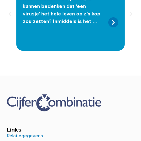
door
kunnen bedenken dat ‘een
Gru
virusje’ het hele leven op z’n kop
ond
zou zetten? Inmiddels is het …
tijd
Links
Relatiegegevens