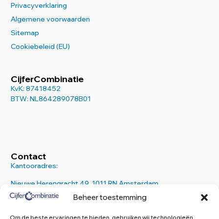
Privacyverklaring
Algemene voorwaarden
Sitemap
Cookiebeleid (EU)
CijferCombinatie
KvK: 87418452
BTW: NL864289078B01
Contact
Kantooradres:
Nieuwe Herengracht 49, 1011 RN Amsterdam
Beheer toestemming
E.
info@cijfercombinatie.nl
T.
020 – 770 1259
Om de beste ervaringen te bieden, gebruiken wij technologieën