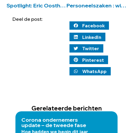
Spotlight: Eric Oosthoek
Personeelszaken : wijzigingen arbeidsrecht 2020
Deel de post:
Facebook
LinkedIn
Twitter
Pinterest
WhatsApp
Gerelateerde berichten
Corona ondernemers
Eve
update – de tweede fase
Tus
Hoe hadden we begin dit jaar