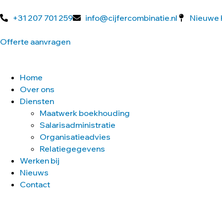
+31 207 701 259
info@cijfercombinatie.nl
Nieuwe 
Offerte aanvragen
Home
Over ons
Diensten
Maatwerk boekhouding
Salarisadministratie
Organisatieadvies
Relatiegegevens
Werken bij
Nieuws
Contact