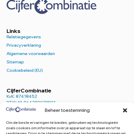
Links
Relatiegegevens
Privacyverklaring
Algemene voorwaarden
Sitemap
Cookiebeleid (EU)
CijferCombinatie
KvK: 87418452
BTW: NL864289078B01
Beheer toestemming
Om de beste ervaringen te bieden, gebruiken wij technologieën
zoals cookies om informatie over je apparaat op te slaan en/of te
raadplegen. Door in te stemmen met deze technologieën kunnen wij