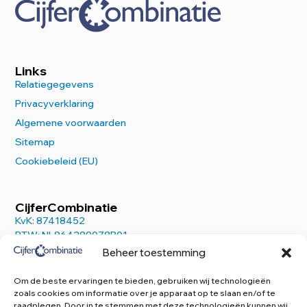
Links
Relatiegegevens
Privacyverklaring
Algemene voorwaarden
Sitemap
Cookiebeleid (EU)
CijferCombinatie
KvK: 87418452
BTW: NL864289078B01
Beheer toestemming
Om de beste ervaringen te bieden, gebruiken wij technologieën
zoals cookies om informatie over je apparaat op te slaan en/of te
raadplegen. Door in te stemmen met deze technologieën kunnen wij