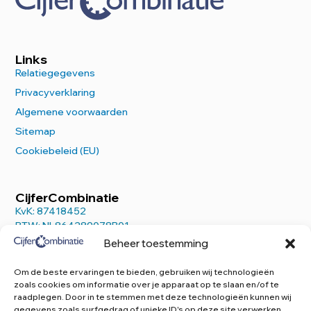
Links
Relatiegegevens
Privacyverklaring
Algemene voorwaarden
Sitemap
Cookiebeleid (EU)
CijferCombinatie
KvK: 87418452
BTW: NL864289078B01
Beheer toestemming
Om de beste ervaringen te bieden, gebruiken wij technologieën
zoals cookies om informatie over je apparaat op te slaan en/of te
raadplegen. Door in te stemmen met deze technologieën kunnen wij
Contact
gegevens zoals surfgedrag of unieke ID's op deze site verwerken.