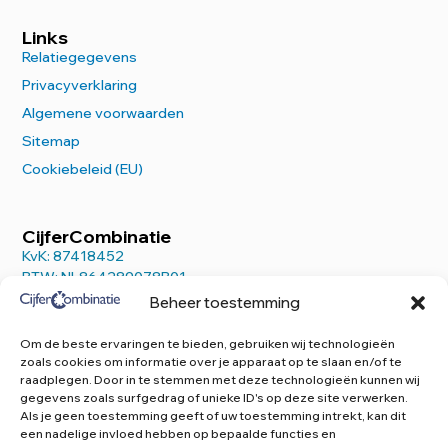
Links
Relatiegegevens
Privacyverklaring
Algemene voorwaarden
Sitemap
Cookiebeleid (EU)
CijferCombinatie
KvK: 87418452
BTW: NL864289078B01
Beheer toestemming
Om de beste ervaringen te bieden, gebruiken wij technologieën
zoals cookies om informatie over je apparaat op te slaan en/of te
raadplegen. Door in te stemmen met deze technologieën kunnen wij
Contact
gegevens zoals surfgedrag of unieke ID's op deze site verwerken.
Kantooradres:
Als je geen toestemming geeft of uw toestemming intrekt, kan dit
een nadelige invloed hebben op bepaalde functies en