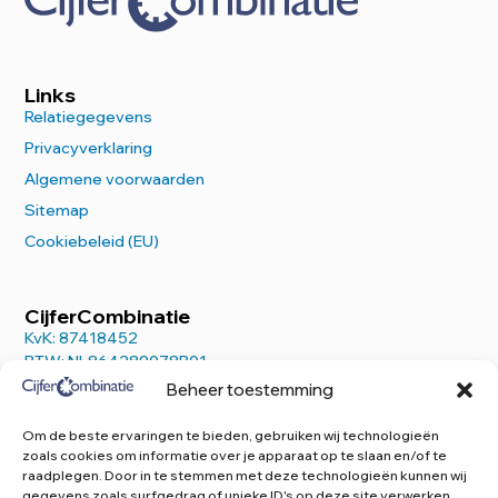
Links
Relatiegegevens
Privacyverklaring
Algemene voorwaarden
Sitemap
Cookiebeleid (EU)
CijferCombinatie
KvK: 87418452
BTW: NL864289078B01
Beheer toestemming
Om de beste ervaringen te bieden, gebruiken wij technologieën
zoals cookies om informatie over je apparaat op te slaan en/of te
raadplegen. Door in te stemmen met deze technologieën kunnen wij
Contact
gegevens zoals surfgedrag of unieke ID's op deze site verwerken.